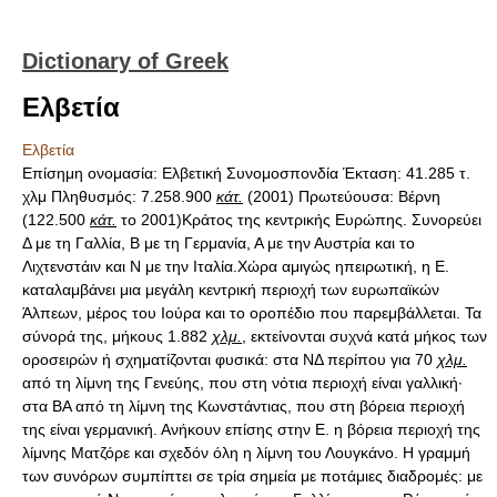
Dictionary of Greek
Ελβετία
Ελβετία
Επίσημη ονομασία: Ελβετική Συνομοσπονδία Έκταση: 41.285 τ.
χλμ Πληθυσμός: 7.258.900
κάτ.
(2001) Πρωτεύουσα: Βέρνη
(122.500
κάτ.
το 2001)Κράτος της κεντρικής Ευρώπης. Συνορεύει
Δ με τη Γαλλία, Β με τη Γερμανία, Α με την Αυστρία και το
Λιχτενστάιν και Ν με την Ιταλία.Χώρα αμιγώς ηπειρωτική, η Ε.
καταλαμβάνει μια μεγάλη κεντρική περιοχή των ευρωπαϊκών
Άλπεων, μέρος του Ιούρα και το οροπέδιο που παρεμβάλλεται. Τα
σύνορά της, μήκους 1.882
χλμ.
, εκτείνονται συχνά κατά μήκος των
οροσειρών ή σχηματίζονται φυσικά: στα ΝΔ περίπου για 70
χλμ.
από τη λίμνη της Γενεύης, που στη νότια περιοχή είναι γαλλική·
στα ΒΑ από τη λίμνη της Κωνστάντιας, που στη βόρεια περιοχή
της είναι γερμανική. Ανήκουν επίσης στην Ε. η βόρεια περιοχή της
λίμνης Ματζόρε και σχεδόν όλη η λίμνη του Λουγκάνο. Η γραμμή
των συνόρων συμπίπτει σε τρία σημεία με ποτάμιες διαδρομές: με