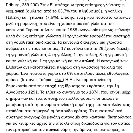
Friburg, 239.200).Στην Ε. υπάρχουν τρεις επίσημες γλώσσες: η
γερμανική (ομιλείται από το 63,7% του πληθυσμού), η γαλλική
(19,2%) και η ιταλική (7,6%). Επίσης, ένα μικρό ποσοστό κατοίκων
μιλά τη ρομανική, που είναι η χαρακτηριστική γλώσσα του
καντονιού Γκραουμπίντεν, και το 1938 αναγνωρίστηκε ως «εθνική»
αλλά όχι ως επίσημη γλώσσα. Η τριγλωσσία εφαρμόζεται αυστηρά
στη νομοθετική διαδικασία. Τα καντόνια διαλέγουν μία γλώσσα
ανάμεσα στις τρεις επίσημες: 17 καντόνια από τα 26 έχουν διαλέξει
τη γερμανική γλώσσα, 4 τη γαλλική, 1 την ιταλική, 3 τη γερμανική
και τη γαλλική και 1 τη γερμανική και την ιταλική. Η καταγωγή των
Ελβετών αντικατοπτρίζεται πλήρως στη γλωσσική ποικιλία της
χώρας. Ένα ποσοστό γύρω στο 6% αποτελούν άλλες εθνολογικές
ομάδες (Ισπανοί, Τούρκοι
κλπ.
).Η Ε. είναι ομοσπονδιακή
δημοκρατία από την εποχή της ίδρυσης του κράτους, την 1η
Αυγούστου 1291. Το ελβετικό σύνταγμα του 1874, που ισχύει μέχρι
σήμερα –αν και τροποποιημένο πολλές φορές–, σημείωσε τη
μετάβαση από τη συνομοσπονδιακή δομή της μετα-ναπολεόντειας
περιόδου στο σημερινό ομόσπονδο κράτος. Το ομοσπονδιακό
σύστημα αναγνωρίζει μεγάλη αυτονομία στα καντόνια, διατηρώντας
για τις κεντρικές αρχές την αποκλειστική δικαιοδοσία για τον αστικό,
τον εμπορικό και τον ποινικό νόμο, την άμυνα, τις μεταφορές, τα