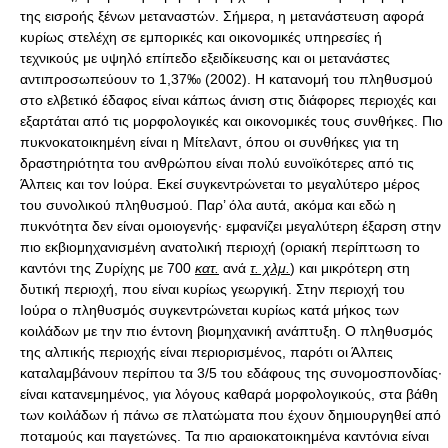
της εισροής ξένων μεταναστών. Σήμερα, η μετανάστευση αφορά
κυρίως στελέχη σε εμπορικές και οικονομικές υπηρεσίες ή
τεχνικούς με υψηλό επίπεδο εξειδίκευσης και οι μετανάστες
αντιπροσωπεύουν το 1,37‰ (2002). Η κατανομή του πληθυσμού
στο ελβετικό έδαφος είναι κάπως άνιση στις διάφορες περιοχές και
εξαρτάται από τις μορφολογικές και οικονομικές τους συνθήκες. Πιο
πυκνοκατοικημένη είναι η Μίτελαντ, όπου οι συνθήκες για τη
δραστηριότητα του ανθρώπου είναι πολύ ευνοϊκότερες από τις
Άλπεις και τον Ιούρα. Εκεί συγκεντρώνεται το μεγαλύτερο μέρος
του συνολικού πληθυσμού. Παρ’ όλα αυτά, ακόμα και εδώ η
πυκνότητα δεν είναι ομοιογενής· εμφανίζει μεγαλύτερη έξαρση στην
πιο εκβιομηχανισμένη ανατολική περιοχή (οριακή περίπτωση το
καντόνι της Ζυρίχης με 700
κατ.
ανά
τ. χλμ.
) και μικρότερη στη
δυτική περιοχή, που είναι κυρίως γεωργική. Στην περιοχή του
Ιούρα ο πληθυσμός συγκεντρώνεται κυρίως κατά μήκος των
κοιλάδων με την πιο έντονη βιομηχανική ανάπτυξη. Ο πληθυσμός
της αλπικής περιοχής είναι περιορισμένος, παρότι οι Άλπεις
καταλαμβάνουν περίπου τα 3/5 του εδάφους της συνομοσπονδίας·
είναι κατανεμημένος, για λόγους καθαρά μορφολογικούς, στα βάθη
των κοιλάδων ή πάνω σε πλατώματα που έχουν δημιουργηθεί από
ποταμούς και παγετώνες. Τα πιο αραιοκατοικημένα καντόνια είναι