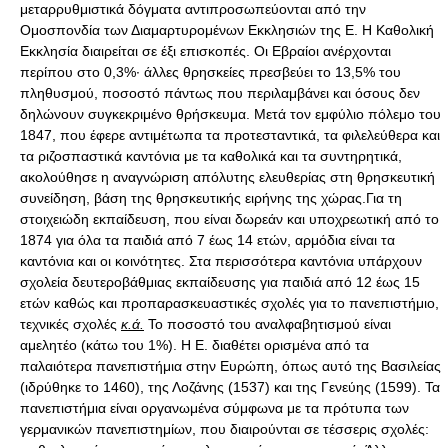
μεταρρυθμιστικά δόγματα αντιπροσωπεύονται από την
Ομοσπονδία των Διαμαρτυρομένων Εκκλησιών της Ε. Η Καθολική
Εκκλησία διαιρείται σε έξι επισκοπές. Οι Εβραίοι ανέρχονται
περίπου στο 0,3%· άλλες θρησκείες πρεσβεύει το 13,5% του
πληθυσμού, ποσοστό πάντως που περιλαμβάνει και όσους δεν
δηλώνουν συγκεκριμένο θρήσκευμα. Μετά τον εμφύλιο πόλεμο του
1847, που έφερε αντιμέτωπα τα προτεσταντικά, τα φιλελεύθερα και
τα ριζοσπαστικά καντόνια με τα καθολικά και τα συντηρητικά,
ακολούθησε η αναγνώριση απόλυτης ελευθερίας στη θρησκευτική
συνείδηση, βάση της θρησκευτικής ειρήνης της χώρας.Για τη
στοιχειώδη εκπαίδευση, που είναι δωρεάν και υποχρεωτική από το
1874 για όλα τα παιδιά από 7 έως 14 ετών, αρμόδια είναι τα
καντόνια και οι κοινότητες. Στα περισσότερα καντόνια υπάρχουν
σχολεία δευτεροβάθμιας εκπαίδευσης για παιδιά από 12 έως 15
ετών καθώς και προπαρασκευαστικές σχολές για το πανεπιστήμιο,
τεχνικές σχολές
κ.ά.
Το ποσοστό του αναλφαβητισμού είναι
αμελητέο (κάτω του 1%). Η Ε. διαθέτει ορισμένα από τα
παλαιότερα πανεπιστήμια στην Ευρώπη, όπως αυτό της Βασιλείας
(ιδρύθηκε το 1460), της Λοζάνης (1537) και της Γενεύης (1599). Τα
πανεπιστήμια είναι οργανωμένα σύμφωνα με τα πρότυπα των
γερμανικών πανεπιστημίων, που διαιρούνται σε τέσσερις σχολές: