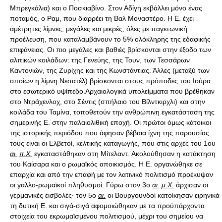
Μπρεγκάλια) και ο Ποσκιαβίνο. Στον Αδίγη εκβάλλει μόνο ένας
ποταμός, ο Ραμ, που διαρρέει τη Βαλ Μοναστέρο. Η Ε. έχει
αμέτρητες λίμνες, μεγάλες και μικρές, όλες με παγετωνική
προέλευση, που καταλαμβάνουν το 5% ολόκληρης της εδαφικής
επιφάνειας. Οι πιο μεγάλες και βαθιές βρίσκονται στην έξοδο των
αλπικών κοιλάδων: της Γενεύης, της Τουν, των Τεσσάρων
Καντονιών, της Ζυρίχης και της Κωνστάντιας. Άλλες (μεταξύ των
οποίων η λίμνη Νεσατέλ) βρίσκονται στους πρόποδες του Ιούρα
στο εσωτερικό υψίπεδο.Αρχαιολογικά υπολείμματα που βρέθηκαν
στο Ντράχενλοχ, στο Σέντις (σπήλαιο του Βίλντκιρχλι) και στην
κοιλάδα του Ταμίνα, τοποθετούν την ανθρώπινη εγκατάσταση της
σημερινής Ε. στην παλαιολιθική εποχή. Οι πρώτοι όμως κάτοικοι
της ιστορικής περιόδου που άφησαν βέβαια ίχνη της παρουσίας
τους είναι οι Ελβετοί, κελτικής καταγωγής, που στις αρχές του 1ου
αι.
π.Χ.
εγκαταστάθηκαν στη Μίτελαντ. Ακολούθησαν η κατάκτηση
του Καίσαρα και ο ρωμαϊκός αποικισμός. Η Ε. οργανώθηκε σε
επαρχία και από την επαφή με τον λατινικό πολιτισμό προέκυψαν
οι γαλλο-ρωμαϊκοί πληθυσμοί. Γύρω στον 3ο
αι.
μ.Χ.
άρχισαν οι
γερμανικές εισβολές· τον 5ο
αι.
οι Βουργουνδοί κατοίκησαν ειρηνικά
τη δυτική Ε. και σιγά-σιγά αφομοιώθηκαν με τα προϋπάρχοντα
στοιχεία του εκρωμαϊσμένου πολιτισμού, μέχρι του σημείου να