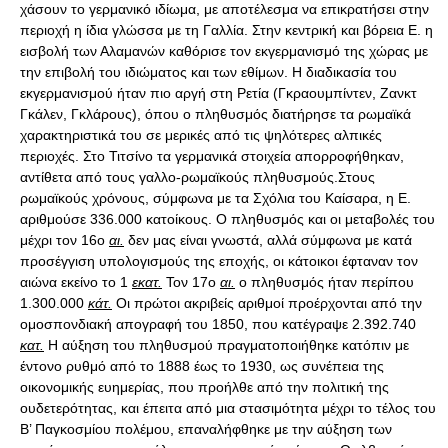
χάσουν το γερμανικό ιδίωμα, με αποτέλεσμα να επικρατήσει στην
περιοχή η ίδια γλώσσα με τη Γαλλία. Στην κεντρική και βόρεια Ε. η
εισβολή των Αλαμανών καθόρισε τον εκγερμανισμό της χώρας με
την επιβολή του ιδιώματος και των εθίμων. Η διαδικασία του
εκγερμανισμού ήταν πιο αργή στη Ρετία (Γκραουμπίντεν, Ζανκτ
Γκάλεν, Γκλάρους), όπου ο πληθυσμός διατήρησε τα ρωμαϊκά
χαρακτηριστικά του σε μερικές από τις ψηλότερες αλπικές
περιοχές. Στο Τιτσίνο τα γερμανικά στοιχεία απορροφήθηκαν,
αντίθετα από τους γαλλο-ρωμαϊκούς πληθυσμούς.Στους
ρωμαϊκούς χρόνους, σύμφωνα με τα Σχόλια του Καίσαρα, η Ε.
αριθμούσε 336.000 κατοίκους. Ο πληθυσμός και οι μεταβολές του
μέχρι τον 16ο
αι.
δεν μας είναι γνωστά, αλλά σύμφωνα με κατά
προσέγγιση υπολογισμούς της εποχής, οι κάτοικοι έφταναν τον
αιώνα εκείνο το 1
εκατ.
Τον 17ο
αι.
ο πληθυσμός ήταν περίπου
1.300.000
κάτ.
Οι πρώτοι ακριβείς αριθμοί προέρχονται από την
ομοσπονδιακή απογραφή του 1850, που κατέγραψε 2.392.740
κατ.
Η αύξηση του πληθυσμού πραγματοποιήθηκε κατόπιν με
έντονο ρυθμό από το 1888 έως το 1930, ως συνέπεια της
οικονομικής ευημερίας, που προήλθε από την πολιτική της
ουδετερότητας, και έπειτα από μια στασιμότητα μέχρι το τέλος του
Β’ Παγκοσμίου πολέμου, επαναλήφθηκε με την αύξηση των