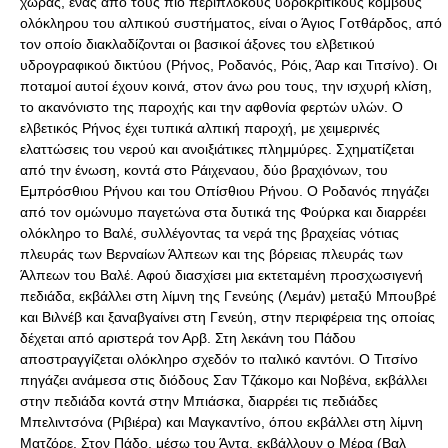
χώρας, ένας από τους πιο περίπλοκους υδροκριτικούς κόμβους
ολόκληρου του αλπικού συστήματος, είναι ο Άγιος Γοτθάρδος, από
τον οποίο διακλαδίζονται οι βασικοί άξονες του ελβετικού
υδρογραφικού δικτύου (Ρήνος, Ροδανός, Ρόις, Άαρ και Τιτσίνο). Οι
ποταμοί αυτοί έχουν κοινά, στον άνω ρου τους, την ισχυρή κλίση,
το ακανόνιστο της παροχής και την αφθονία φερτών υλών. Ο
ελβετικός Ρήνος έχει τυπικά αλπική παροχή, με χειμερινές
ελαττώσεις του νερού και ανοιξιάτικες πλημμύρες. Σχηματίζεται
από την ένωση, κοντά στο Ράιχεναου, δύο βραχιόνων, του
Εμπρόσθιου Ρήνου και του Οπίσθιου Ρήνου. Ο Ροδανός πηγάζει
από τον ομώνυμο παγετώνα στα δυτικά της Φούρκα και διαρρέει
ολόκληρο το Βαλέ, συλλέγοντας τα νερά της βραχείας νότιας
πλευράς των Βερναίων Άλπεων και της βόρειας πλευράς των
Άλπεων του Βαλέ. Αφού διασχίσει μια εκτεταμένη προσχωσιγενή
πεδιάδα, εκβάλλει στη λίμνη της Γενεύης (Λεμάν) μεταξύ Μπουβρέ
και Βιλνέβ και ξαναβγαίνει στη Γενεύη, στην περιφέρεια της οποίας
δέχεται από αριστερά τον Αρβ. Στη λεκάνη του Πάδου
αποστραγγίζεται ολόκληρο σχεδόν το ιταλικό καντόνι. Ο Τιτσίνο
πηγάζει ανάμεσα στις διόδους Σαν Τζάκομο και Νοβένα, εκβάλλει
στην πεδιάδα κοντά στην Μπιάσκα, διαρρέει τις πεδιάδες
Μπελιντσόνα (Ριβιέρα) και Μαγκαντίνο, όπου εκβάλλει στη λίμνη
Ματζόρε. Στον Πάδο, μέσω του Άντα, εκβάλλουν ο Μέρα (Βαλ