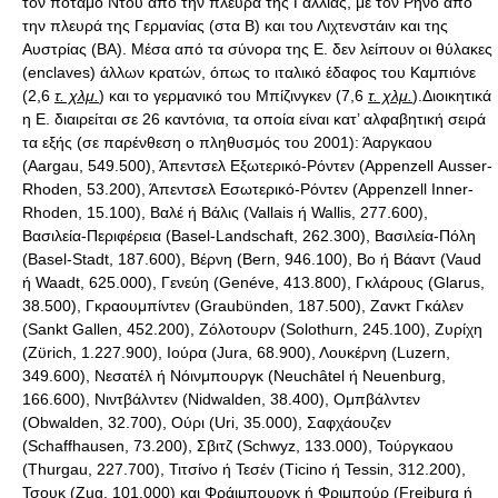
τον ποταμό Ντου από την πλευρά της Γαλλίας, με τον Ρήνο από
την πλευρά της Γερμανίας (στα Β) και του Λιχτενστάιν και της
Αυστρίας (ΒΑ). Μέσα από τα σύνορα της Ε. δεν λείπουν οι θύλακες
(enclaves) άλλων κρατών, όπως το ιταλικό έδαφος του Καμπιόνε
(2,6
τ. χλμ.
) και το γερμανικό του Μπίζινγκεν (7,6
τ. χλμ.
).Διοικητικά
η Ε. διαιρείται σε 26 καντόνια, τα οποία είναι κατ’ αλφαβητική σειρά
τα εξής (σε παρένθεση ο πληθυσμός του 2001): Άαργκαου
(Αargau, 549.500), Άπεντσελ Εξωτερικό-Ρόντεν (Αppenzell Αusser-
Rhoden, 53.200), Άπεντσελ Εσωτερικό-Ρόντεν (Αppenzell Ιnner-
Rhoden, 15.100), Βαλέ ή Βάλις (Vallais ή Wallis, 277.600),
Βασιλεία-Περιφέρεια (Βasel-Landschaft, 262.300), Βασιλεία-Πόλη
(Βasel-Stadt, 187.600), Βέρνη (Βern, 946.100), Βο ή Βάαντ (Vaud
ή Waadt, 625.000), Γενεύη (Genéve, 413.800), Γκλάρους (Glarus,
38.500), Γκραουμπίντεν (Graubϋnden, 187.500), Ζανκτ Γκάλεν
(Sankt Gallen, 452.200), Ζόλοτουρν (Solothurn, 245.100), Ζυρίχη
(Ζϋrich, 1.227.900), Ιούρα (Jura, 68.900), Λουκέρνη (Luzern,
349.600), Νεσατέλ ή Νόινμπουργκ (Νeuchâtel ή Neuenburg,
166.600), Νιντβάλντεν (Νidwalden, 38.400), Ομπβάλντεν
(Οbwalden, 32.700), Ούρι (Uri, 35.000), Σαφχάουζεν
(Schaffhausen, 73.200), Σβιτζ (Schwyz, 133.000), Τούργκαου
(Τhurgau, 227.700), Τιτσίνο ή Τεσέν (Τicino ή Tessin, 312.200),
Τσουκ (Ζug, 101.000) και Φράιμπουργκ ή Φριμπούρ (Freiburg ή