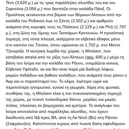
Τέντι (3.620 μ.) με τις τρεις παράλληλες αλυσίδες του και του
Σαρντόνα (3.056 μ.) που δεσπόζει στην κοιλάδα Πάνιξ. Οι
Προάλπεις εκτείνονται στα βόρεια των Βόρειων Άλπεων από την
κοιλάδα του Ροδανού έως το Σέντις (2.502 μ.) και αριθμούν
ανάμεσα στις κορυφές τους τις Πιλάτους (2.129 μ.) και Ρίτζι (1.797
μ.), στη ζώνη της λίμνης των Τεσσάρων Καντονιών. Η προαλπική
περιοχή, στη νότια πλευρά, εισέρχεται σε ελβετικό έδαφος μόνο
στο καντόνι του Τιτσίνο, όπου υψώνεται σε 1.702 μ. στο Μόντε
Τζενερόζο. Η κεντρική λωρίδα της χώρας, η Μίτελαντ, που
κατεβαίνει απαλά από τις ρίζες των Άλπεων (
περ.
600 μ.) μέχρι τη
βάση του Ιούρα και την κοιλάδα του Ρήνου, ονομάζεται κοινώς
Ελβετικό Υψίπεδο, αν και δεν είναι παρά μία διαδοχή λόφων,
μικρών πεδιάδων και βαθιών κοιλάδων, που ανάμεσά τους ρέουν ο
Άαρ και οι παραπόταμοί του. Το κλίμα, λιγότερο υγρό και
περισσότερο ηπειρωτικό, ευνοεί τη γεωργία. Χάρη στις φυσικές
συνθήκες της, η Μίτελαντ είναι η πιο πυκνοκατοικημένη περιοχή
της χώρας, με πυκνό πολεοδομικό δίκτυο, μεγάλες και μικρές
πόλεις, πλούσιες σε βιομηχανίες και εμπόριο. Το ανάγλυφο του
Ιούρα αποτελείται από παράλληλες αλυσίδες, που έχουν
διεύθυνση από ΝΔ προς ΒΑ, από τη Λα Ντολ (Βο) στη Ράντεν
(Σαφχάουζεν). Καλύπτονται κυρίως από πυκνά δάση σφένδαμνου