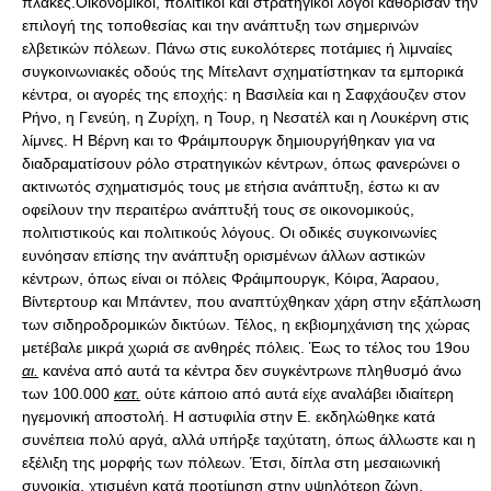
πλάκες.Οικονομικοί, πολιτικοί και στρατηγικοί λόγοι καθόρισαν την
επιλογή της τοποθεσίας και την ανάπτυξη των σημερινών
ελβετικών πόλεων. Πάνω στις ευκολότερες ποτάμιες ή λιμναίες
συγκοινωνιακές οδούς της Μίτελαντ σχηματίστηκαν τα εμπορικά
κέντρα, οι αγορές της εποχής: η Βασιλεία και η Σαφχάουζεν στον
Ρήνο, η Γενεύη, η Ζυρίχη, η Τουρ, η Νεσατέλ και η Λουκέρνη στις
λίμνες. Η Βέρνη και το Φράιμπουργκ δημιουργήθηκαν για να
διαδραματίσουν ρόλο στρατηγικών κέντρων, όπως φανερώνει ο
ακτινωτός σχηματισμός τους με ετήσια ανάπτυξη, έστω κι αν
οφείλουν την περαιτέρω ανάπτυξή τους σε οικονομικούς,
πολιτιστικούς και πολιτικούς λόγους. Οι οδικές συγκοινωνίες
ευνόησαν επίσης την ανάπτυξη ορισμένων άλλων αστικών
κέντρων, όπως είναι οι πόλεις Φράιμπουργκ, Κόιρα, Άαραου,
Βίντερτουρ και Μπάντεν, που αναπτύχθηκαν χάρη στην εξάπλωση
των σιδηροδρομικών δικτύων. Τέλος, η εκβιομηχάνιση της χώρας
μετέβαλε μικρά χωριά σε ανθηρές πόλεις. Έως το τέλος του 19ου
αι.
κανένα από αυτά τα κέντρα δεν συγκέντρωνε πληθυσμό άνω
των 100.000
κατ.
ούτε κάποιο από αυτά είχε αναλάβει ιδιαίτερη
ηγεμονική αποστολή. Η αστυφιλία στην Ε. εκδηλώθηκε κατά
συνέπεια πολύ αργά, αλλά υπήρξε ταχύτατη, όπως άλλωστε και η
εξέλιξη της μορφής των πόλεων. Έτσι, δίπλα στη μεσαιωνική
συνοικία, χτισμένη κατά προτίμηση στην υψηλότερη ζώνη,