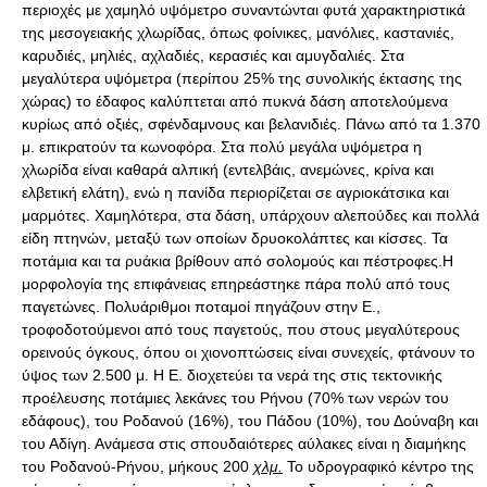
περιοχές με χαμηλό υψόμετρο συναντώνται φυτά χαρακτηριστικά
της μεσογειακής χλωρίδας, όπως φοίνικες, μανόλιες, καστανιές,
καρυδιές, μηλιές, αχλαδιές, κερασιές και αμυγδαλιές. Στα
μεγαλύτερα υψόμετρα (περίπου 25% της συνολικής έκτασης της
χώρας) το έδαφος καλύπτεται από πυκνά δάση αποτελούμενα
κυρίως από οξιές, σφένδαμνους και βελανιδιές. Πάνω από τα 1.370
μ. επικρατούν τα κωνοφόρα. Στα πολύ μεγάλα υψόμετρα η
χλωρίδα είναι καθαρά αλπική (εντελβάις, ανεμώνες, κρίνα και
ελβετική ελάτη), ενώ η πανίδα περιορίζεται σε αγριοκάτσικα και
μαρμότες. Χαμηλότερα, στα δάση, υπάρχουν αλεπούδες και πολλά
είδη πτηνών, μεταξύ των οποίων δρυοκολάπτες και κίσσες. Τα
ποτάμια και τα ρυάκια βρίθουν από σολομούς και πέστροφες.Η
μορφολογία της επιφάνειας επηρεάστηκε πάρα πολύ από τους
παγετώνες. Πολυάριθμοι ποταμοί πηγάζουν στην Ε.,
τροφοδοτούμενοι από τους παγετούς, που στους μεγαλύτερους
ορεινούς όγκους, όπου οι χιονοπτώσεις είναι συνεχείς, φτάνουν το
ύψος των 2.500 μ. Η Ε. διοχετεύει τα νερά της στις τεκτονικής
προέλευσης ποτάμιες λεκάνες του Ρήνου (70% των νερών του
εδάφους), του Ροδανού (16%), του Πάδου (10%), του Δούναβη και
του Αδίγη. Ανάμεσα στις σπουδαιότερες αύλακες είναι η διαμήκης
του Ροδανού-Ρήνου, μήκους 200
χλμ.
Το υδρογραφικό κέντρο της