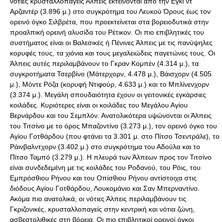
νότιες κρυσταλλοπαγείς Άλπεις εκτείνονται από την Εγκί ντ’
Αρζαντέρ (3.896 μ.) στο συγκρότημα του Λευκού Όρους έως τον
ορεινό όγκο Σιλβρέτα, που προεκτείνεται στα βορειοδυτικά στην
προαλπική ορεινή αλυσίδα του Ρέτικον. Οι πιο επιβλητικές του
συστήματος είναι οι Βαλεσικές ή Πένινες Άλπεις με τις πανύψηλες
κορυφές τους, τα χιόνια και τους μεγαλειώδεις παγετώνες τους. Οι
Άλπεις αυτές περιλαμβάνουν το Γκραν Κομπέν (4.314 μ.), τα
συγκροτήματα Τσερβίνο (Μάτερχορν, 4.478 μ.), Βάισχορν (4.505
μ.), Μόντε Ρόζα (κορυφή Ντιφούρ, 4.633 μ.) και το Μπλίνενχορν
(3.374 μ.). Μεγάλη σπουδαιότητα έχουν οι γειτονικές εγκάρσιες
κοιλάδες. Κυριότερες είναι οι κοιλάδες του Μεγάλου Αγίου
Βερνάρδου και του Σεμπλόν. Ανατολικότερα υψώνονται οι Άλπεις
του Τιτσίνο με το όρος Μπαζοντίνο (3.273 μ.), τον ορεινό όγκο του
Αγίου Γοτθάρδου (που φτάνει τα 3.301 μ. στο Πίτσο Τσεντράλε), το
Ράινβαλντχορν (3.402 μ.) στο συγκρότημα του Αδούλα και το
Πίτσο Ταμπό (3.279 μ.). Η πλευρά των Άλπεων προς τον Τιτσίνο
είναι συνδεδεμένη με τις κοιλάδες του Ροδανού, του Ρόις, του
Εμπρόσθιου Ρήνου και του Οπίσθιου Ρήνου αντίστοιχα στις
διόδους Αγίου Γοτθάρδου, Λουκομάνιο και Σαν Μπερναντίνο.
Ακόμα πιο ανατολικά, οι νότιες Άλπεις περιλαμβάνουν τις
Γκριζονικές, κρυσταλλοπαγείς στην κεντρική και νότια ζώνη,
ασβεστολιθικές στη βόρεια. Οι πιο επιβλητικοί ορεινοί όγκοι