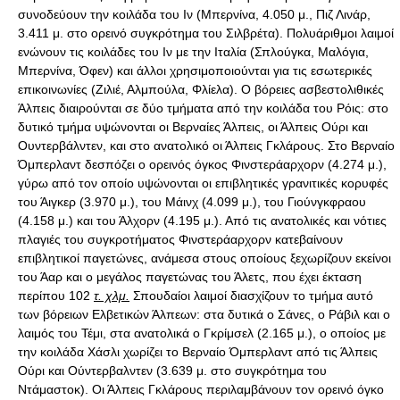
συνοδεύουν την κοιλάδα του Ιν (Μπερνίνα, 4.050 μ., Πιζ Λινάρ,
3.411 μ. στο ορεινό συγκρότημα του Σιλβρέτα). Πολυάριθμοι λαιμοί
ενώνουν τις κοιλάδες του Ιν με την Ιταλία (Σπλούγκα, Μαλόγια,
Μπερνίνα, Όφεν) και άλλοι χρησιμοποιούνται για τις εσωτερικές
επικοινωνίες (Ζιλιέ, Αλμπούλα, Φλίελα). Ο βόρειες ασβεστολιθικές
Άλπεις διαιρούνται σε δύο τμήματα από την κοιλάδα του Ρόις: στο
δυτικό τμήμα υψώνονται οι Βερναίες Άλπεις, οι Άλπεις Ούρι και
Ουντερβάλντεν, και στο ανατολικό οι Άλπεις Γκλάρους. Στο Βερναίο
Όμπερλαντ δεσπόζει ο ορεινός όγκος Φινστεράαρχορν (4.274 μ.),
γύρω από τον οποίο υψώνονται οι επιβλητικές γρανιτικές κορυφές
του Άιγκερ (3.970 μ.), του Μάινχ (4.099 μ.), του Γιούνγκφραου
(4.158 μ.) και του Άλχορν (4.195 μ.). Από τις ανατολικές και νότιες
πλαγιές του συγκροτήματος Φινστεράαρχορν κατεβαίνουν
επιβλητικοί παγετώνες, ανάμεσα στους οποίους ξεχωρίζουν εκείνοι
του Άαρ και ο μεγάλος παγετώνας του Άλετς, που έχει έκταση
περίπου 102
τ. χλμ.
Σπουδαίοι λαιμοί διασχίζουν το τμήμα αυτό
των βόρειων Ελβετικών Άλπεων: στα δυτικά ο Σάνες, ο Ράβιλ και ο
λαιμός του Τέμι, στα ανατολικά ο Γκρίμσελ (2.165 μ.), ο οποίος με
την κοιλάδα Χάσλι χωρίζει το Βερναίο Όμπερλαντ από τις Άλπεις
Ούρι και Ούντερβαλντεν (3.639 μ. στο συγκρότημα του
Ντάμαστοκ). Οι Άλπεις Γκλάρους περιλαμβάνουν τον ορεινό όγκο