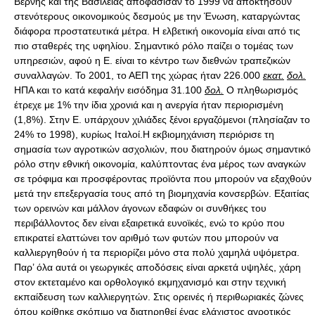
Βέρνης και της Βασιλείας αποφάσισαν το 1999 να αποκτήσουν
στενότερους οικονομικούς δεσμούς με την Ένωση, καταργώντας
διάφορα προστατευτικά μέτρα. Η ελβετική οικονομία είναι από τις
πιο σταθερές της υφηλίου. Σημαντικό ρόλο παίζει ο τομέας των
υπηρεσιών, αφού η Ε. είναι το κέντρο των διεθνών τραπεζικών
συναλλαγών. Το 2001, το ΑΕΠ της χώρας ήταν 226.000
εκατ.
δολ.
ΗΠΑ και το κατά κεφαλήν εισόδημα 31.100
δολ.
Ο πληθωρισμός
έτρεχε με 1% την ίδια χρονιά και η ανεργία ήταν περιορισμένη
(1,8%). Στην Ε. υπάρχουν χιλιάδες ξένοι εργαζόμενοι (πλησίαζαν το
24% το 1998), κυρίως Ιταλοί.Η εκβιομηχάνιση περιόρισε τη
σημασία των αγροτικών ασχολιών, που διατηρούν όμως σημαντικό
ρόλο στην εθνική οικονομία, καλύπτοντας ένα μέρος των αναγκών
σε τρόφιμα και προσφέροντας προϊόντα που μπορούν να εξαχθούν
μετά την επεξεργασία τους από τη βιομηχανία κονσερβών. Εξαιτίας
των ορεινών και μάλλον άγονων εδαφών οι συνθήκες του
περιβάλλοντος δεν είναι εξαιρετικά ευνοϊκές, ενώ το κρύο που
επικρατεί ελαττώνει τον αριθμό των φυτών που μπορούν να
καλλιεργηθούν ή τα περιορίζει μόνο στα πολύ χαμηλά υψόμετρα.
Παρ’ όλα αυτά οι γεωργικές αποδόσεις είναι αρκετά υψηλές, χάρη
στον εκτεταμένο και ορθολογικό εκμηχανισμό και στην τεχνική
εκπαίδευση των καλλιεργητών. Στις ορεινές ή περιθωριακές ζώνες
όπου κρίθηκε σκόπιμο να διατηρηθεί ένας ελάχιστος αγροτικός