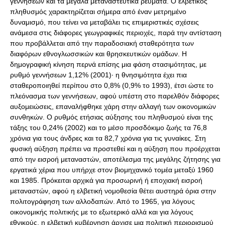
γεννήσεων και τα μεγάλα μεταναστευτικά ρεύματα. Ο ελβετικός
πληθυσμός χαρακτηρίζεται σήμερα από έναν μετρημένο
δυναμισμό, που τείνει να μεταβάλει τις επιμεριστικές σχέσεις
ανάμεσα στις διάφορες γεωγραφικές περιοχές, παρά την αντίσταση
που προβάλλεται από την παραδοσιακή σταθερότητα των
διαφόρων εθνογλωσσικών και θρησκευτικών ομάδων. Η
δημογραφική κίνηση περνά επίσης μια φάση στασιμότητας, με
ρυθμό γεννήσεων 1,12% (2001)· η θνησιμότητα έχει πια
σταθεροποιηθεί περίπου στο 0,8% (0,9% το 1993), έτσι ώστε το
πλεόνασμα των γεννήσεων, αφού υπέστη στο παρελθόν διάφορες
αυξομειώσεις, επαναλήφθηκε χάρη στην αλλαγή των οικονομικών
συνθηκών. Ο ρυθμός ετήσιας αύξησης του πληθυσμού είναι της
τάξης του 0,24% (2002) και το μέσο προσδόκιμο ζωής τα 76,8
χρόνια για τους άνδρες και τα 82,7 χρόνια για τις γυναίκες. Στη
φυσική αύξηση πρέπει να προστεθεί και η αύξηση που προέρχεται
από την εισροή μεταναστών, αποτέλεσμα της μεγάλης ζήτησης για
εργατικά χέρια που υπήρχε στον βιομηχανικό τομέα μεταξύ 1960
και 1985. Πρόκειται αρχικά για προσωρινή ή εποχιακή εισροή
μεταναστών, αφού η ελβετική νομοθεσία θέτει αυστηρά όρια στην
πολιτογράφηση των αλλοδαπών. Από το 1965, για λόγους
οικονομικής πολιτικής με το εξωτερικό αλλά και για λόγους
εθνικούς, η ελβετική κυβέρνηση άρχισε μια πολιτική περιορισμού