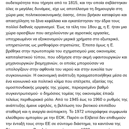
ουδετερότητα που τήρησε από το 1815, και την οποία σεβάστηκαν
όλες οι μεγάλες δυνάμεις, είχε ως αποτέλεσμα τη δημιουργία στη
χώρα μιας πολιτικοοικονομικής όασης, όπου βρήκαν καταφύγιο και
απασχόληση τα ξένα κεφάλαια και εγκατέστησαν την έδρα τους
πολλοί διεθνείς οργανισμοί. Έως τα τέλη του 18ου
αι.
η Ε. ήταν μια
χώρα ορεσιβίων που ασχολούνταν με αγροτικές εργασίες,
υποχρεωμένοι να εξοικονομούν μερικά χρήματα στο εξωτερικό,
υπηρετώντας ως μισθοφόροι στρατιώτες. Έπειτα όμως η Ε.
βρέθηκε στην πρωτοπορία του σχηματισμού μιας οικονομίας
καπιταλιστικού τύπου, που οδήγησε στην ακμή υφαντουργικών και
μηχανουργικών βιομηχανιών, οι οποίες μπορούσαν να
υπολογίζουν στην αφθονία του νερού και στην ευκολία των
συγκοινωνιών. Η οικονομική ανάπτυξη πραγματοποιήθηκε μέσα σε
ένα κοινωνικό και πολιτικό κλίμα που επέτρεπε, εξαιτίας της
ομοσπονδιακής μορφής της χώρας, περιορισμένο βαθμό
συγκεντρωτισμού· ο δημόσιος τομέας της οικονομίας έπαιζε
τελείως περιθωριακό ρόλο. Από το 1945 έως το 1960 ο ρυθμός της
ανάπτυξης έμεινε υψηλός, η βελτίωση του βιοτικού επιπέδου
σταθερή και η ανεργία ανύπαρκτη. Το 1972 υπογράφηκε συμφωνία
ελεύθερου εμπορίου με την ΕΟΚ. Παρότι οι Ελβετοί δεν επιθυμούν
την ένταξή τους στην ΕΕ σε σύντομο διάστημα, τα καντόνια της