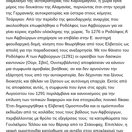
διαμελισμό της αυτοκρατορίας του Καρλομάγνου, η χώρα έγινε
μέρος του δουκάτου της Αλαμανίας, περνώντας έτσι στην τροχιά
της Γερμανικής αυτοκρατορίας και ύστερα στους κόμητες
Τσάριγκεν. Από την περίοδο της φεουδαρχικής αναρχίας που
ακολούθησε επωφελήθηκε ο Ροδόλφος των Αψβούργων για να
γίνει κύριος σχεδόν ολόκληρης της χώρας. Το 1276 ο Ροδόλφος Α’
των Αψβούργων επιχείρησε να επιβάλει στην Ε. αυστηρή
φεουδαρχική δομή, κίνηση που θεωρήθηκε από τους Ελβετούς ως
απειλή για την παραδοσιακή τους ανεξαρτησία. Με τον θάνατο του
Ροδόλφου Α’ των Αψβούργων (1291) οι ορεσίβιοι των δασικών
καντονιών (Ούρι, Σβιτζ, Ουντερβάλντεν) αποφάσισαν να κάνουν
μια συμφωνία αμοιβαίας βοήθειας: αν και δεν αρνούνταν την
εξάρτησή τους από την αυτοκρατορία, δεν δέχονταν πια ξένους
διοικητές και ήθελαν να ζήσουν ως αυτόνομη επαρχία. Εκτός από
τις αποφάσεις αυτές, η συμφωνία που έγινε στις αρχές του
Αυγούστου του 1291 περιλάμβανε και κανονισμούς για την
επίλυση των τοπικών διαφορών και ένα στοιχειώδες ποινικό δίκαιο.
Έτσι δημιουργήθηκε η Ελβετική Ομοσπονδία και οι ομόσπονδοι
εκδίωξαν από τις κοιλάδες τους τους βαΐλους των Αψβούργων,
περιβάλλοντας με θρύλο τις εξεγέρσεις τους: τα κατορθώματα του
Γουλιέλμου Τέλλου και του Βέρνερ από το Στάουφαχ. Επιπλέον, η
νεαρή ομοσπονδία κατόρθωσε να αντέξει στον αποκλεισμό των