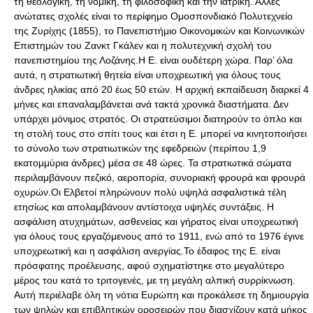
τη θεολογική, τη νομική, τη φιλοσοφική και την ιατρική. Άλλες
ανώτατες σχολές είναι το περίφημο Ομοσπονδιακό Πολυτεχνείο
της Ζυρίχης (1855), το Πανεπιστήμιο Οικονομικών και Κοινωνικών
Επιστημών του Ζανκτ Γκάλεν και η πολυτεχνική σχολή του
πανεπιστημίου της Λοζάνης.Η Ε. είναι ουδέτερη χώρα. Παρ’ όλα
αυτά, η στρατιωτική θητεία είναι υποχρεωτική για όλους τους
άνδρες ηλικίας από 20 έως 50 ετών. Η αρχική εκπαίδευση διαρκεί 4
μήνες και επαναλαμβάνεται ανά τακτά χρονικά διαστήματα. Δεν
υπάρχει μόνιμος στρατός. Οι στρατεύσιμοι διατηρούν το όπλο και
τη στολή τους στο σπίτι τους και έτσι η Ε. μπορεί να κινητοποιήσει
το σύνολο των στρατιωτικών της εφεδρειών (περίπου 1,9
εκατομμύρια άνδρες) μέσα σε 48 ώρες. Τα στρατιωτικά σώματα
περιλαμβάνουν πεζικό, αεροπορία, συνοριακή φρουρά και φρουρά
οχυρών.Οι Ελβετοί πληρώνουν πολύ υψηλά ασφαλιστικά τέλη
ετησίως και απολαμβάνουν αντίστοιχα υψηλές συντάξεις. Η
ασφάλιση ατυχημάτων, ασθενείας και γήρατος είναι υποχρεωτική
για όλους τους εργαζόμενους από το 1911, ενώ από το 1976 έγινε
υποχρεωτική και η ασφάλιση ανεργίας.Το έδαφος της Ε. είναι
πρόσφατης προέλευσης, αφού σχηματίστηκε στο μεγαλύτερο
μέρος του κατά το τριτογενές, με τη μεγάλη αλπική συρρίκνωση.
Αυτή περιέλαβε όλη τη νότια Ευρώπη και προκάλεσε τη δημιουργία
των ψηλών και επιβλητικών οροσειρών που διασχίζουν κατά μήκος