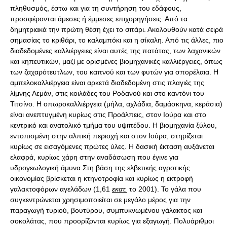
πληθυσμός, έστω και για τη συντήρηση του εδάφους,
προσφέρονται άμεσες ή έμμεσες επιχορηγήσεις. Από τα
δημητριακά την πρώτη θέση έχει το σιτάρι. Ακολουθούν κατά σειρά
σημασίας το κριθάρι, το καλαμπόκι και η σίκαλη. Από τις άλλες, πιο
διαδεδομένες καλλιέργειες είναι αυτές της πατάτας, των λαχανικών
και κηπευτικών, μαζί με ορισμένες βιομηχανικές καλλιέργειες, όπως
των ζαχαρότευτλων, του καπνού και των φυτών για σπορέλαια. Η
αμπελοκαλλιέργεια είναι αρκετά διαδεδομένη στις πλαγιές της
λίμνης Λεμάν, στις κοιλάδες του Ροδανού και στο καντόνι του
Τιτσίνο. Η οπωροκαλλιέργεια (μήλα, αχλάδια, δαμάσκηνα, κεράσια)
είναι ανεπτυγμένη κυρίως στις Προάλπεις, στον Ιούρα και στο
κεντρικό και ανατολικό τμήμα του υψιπέδου. Η βιομηχανία ξύλου,
εντοπισμένη στην αλπική περιοχή και στον Ιούρα, στηρίζεται
κυρίως σε εισαγόμενες πρώτες ύλες. Η δασική έκταση αυξάνεται
ελαφρά, κυρίως χάρη στην αναδάσωση που έγινε για
υδρογεωλογική άμυνα.Στη βάση της ελβετικής αγροτικής
οικονομίας βρίσκεται η κτηνοτροφία και κυρίως η εκτροφή
γαλακτοφόρων αγελάδων (1,61
εκατ.
το 2001). Το γάλα που
συγκεντρώνεται χρησιμοποιείται σε μεγάλο μέρος για την
παραγωγή τυριού, βουτύρου, συμπυκνωμένου γάλακτος και
σοκολάτας, που προορίζονται κυρίως για εξαγωγή. Πολυάριθμοι