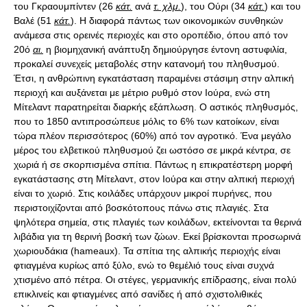
του Γκραουμπίντεν (26
κάτ.
ανά
τ. χλμ.
), του Ούρι (34
κάτ.
) και του
Βαλέ (51
κάτ.
). Η διαφορά πάντως των οικονομικών συνθηκών
ανάμεσα στις ορεινές περιοχές και στο οροπέδιο, όπου από τον
20ό
αι.
η βιομηχανική ανάπτυξη δημιούργησε έντονη αστυφιλία,
προκαλεί συνεχείς μεταβολές στην κατανομή του πληθυσμού.
Έτσι, η ανθρώπινη εγκατάσταση παραμένει στάσιμη στην αλπική
περιοχή και αυξάνεται με μέτριο ρυθμό στον Ιούρα, ενώ στη
Μίτελαντ παρατηρείται διαρκής εξάπλωση. Ο αστικός πληθυσμός,
που το 1850 αντιπροσώπευε μόλις το 6% των κατοίκων, είναι
τώρα πλέον περισσότερος (60%) από τον αγροτικό. Ένα μεγάλο
μέρος του ελβετικού πληθυσμού ζει ωστόσο σε μικρά κέντρα, σε
χωριά ή σε σκορπισμένα σπίτια. Πάντως η επικρατέστερη μορφή
εγκατάστασης στη Μίτελαντ, στον Ιούρα και στην αλπική περιοχή
είναι το χωριό. Στις κοιλάδες υπάρχουν μικροί πυρήνες, που
περιστοιχίζονται από βοσκότοπους πάνω στις πλαγιές. Στα
ψηλότερα σημεία, στις πλαγιές των κοιλάδων, εκτείνονται τα θερινά
λιβάδια για τη θερινή βοσκή των ζώων. Εκεί βρίσκονται προσωρινά
χωριουδάκια (hameaux). Τα σπίτια της αλπικής περιοχής είναι
φτιαγμένα κυρίως από ξύλο, ενώ το θεμέλιό τους είναι συχνά
χτισμένο από πέτρα. Οι στέγες, γερμανικής επίδρασης, είναι πολύ
επικλινείς και φτιαγμένες από σανίδες ή από σχιστολιθικές