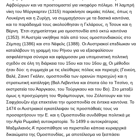
Αψβούργων και να προετοιμαστεί για νικηφόρο πόλεμο. Η λαμπρή
νίκη του Μόργκαρτεν (1315) παρακίνησε ακμαίες πόλεις, όπως η
Λουκέρνη και η Ζυρίχη, να συμμαχήσουν με τα δασικά καντόνια,
και το παράδειγμά τους ακολούθησαν η Γκλάρους, η Τσουκ και η
Βέρνη. Έτσι σχηματίστηκε μια ομοσπονδία από οκτώ καντόνια
(1353). Η Αυστρία νικήθηκε πάλι από τους ομοσπονδιακούς στο
Ζέμπαχ (1386) και στο Νέφελς (1388). Οι Αυστριακοί επεδίωκαν να
καταλάβουν τη γραμμή του Ρήνου για να εξασφαλίσουν
ασφαλέστερα σύνορα και εφάρμοσαν μια υπομονετική πολιτική
σχεδόν σε όλη τη διάρκεια του 15ου και του 16ου
αι.
Οι μέθοδοι
ήταν δύο: η συμμαχία με τις ελεύθερες πόλεις και περιοχές (Γενεύη,
Βαλέ, Ζανκτ Γκάλεν, ομοσπονδία των ορεινών περιοχών) και η
στρατιωτική κατάληψη (Βαλ Λεβεντίνα και έπειτα όλο το Τιτσίνο, η
εκστρατεία του Άαργκαου, του Τούργκαου και του Βο). Στο μεταξύ
όμως η προσχώρηση του Φράιμπουργκ, του Ζόλοτουρν και του
Σαφχάουζεν είχε επεκτείνει την ομοσπονδία σε έντεκα καντόνια. Το
1474 οι Αυστριακοί εγκατέλειψαν τις προσπάθειές τους να
προσαρτήσουν την Ε. και η Ομοσπονδία συνδέθηκε πολιτικά με
την Αγία Ρωμαϊκή αυτοκρατορία. Το 1499 ο αυτοκράτορας
Μαξιμιλιανός Α’ προσπάθησε να περιστείλει κάποια κυριαρχικά
δικαιώματα της Ομοσπονδίας, με αποτέλεσμα να ξεσπάσει