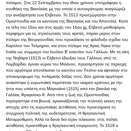
πόλεμος. Στις 22 Σεπτεμβρίου του ίδιου χρόνου υπογράφηκε η
συνθήκη της Βασιλείας με την οποία ο αυτοκράτορας αναγνώριζε
την ανεξαρτησία των Ελβετών. Το 1513 προσχώρησαν στην
Ομοσπονδία και τα καντόνια της Βασιλείας και του Άπεντσελ. Κατά
τα τέλη του 15ου και στις αρχές του 16ου
αι.
Ελβετοί μισθοφόροι,
περίφημοι για τις στρατιωτικές τους αρετές, πήραν μέρος στον
πόλεμο της Βουργουνδίας που προκάλεσε το φιλόδοξο σχέδιο του
Καρόλου του Τολμηρού, και στον πόλεμο της Αγίας Λίγκα στην
Ιταλία ως σύμμαχοι του Ιουλίου Β’ εναντίον των Γάλλων. Με τη νίκη
της Νοβάρα (1513) οι Ελβετοί έδιωξαν τους Γάλλους από τη
Λομβαρδία, έγιναν κύριοι του Μιλάνου, προσάρτησαν τις περιοχές
που αργότερα αποτέλεσαν το καντόνι του Τιτσίνο και έφτασαν στο
αποκορύφωμα της πολεμικής δόξας τους. Δύο χρόνια αργότερα
ανακόπηκε η ευρωπαϊκή περιπέτεια του νεαρού κράτους με την
ήττα που υπέστη στο Μαρινιάνο (1515) από τον βασιλιά της
Γαλλίας Φραγκίσκο Α’. Από τότε η ζωή της Ομοσπονδίας
περιορίστηκε στα βουνά, εγκαινιάζοντας την πολιτική εκείνη της
αποχής από τις ευρωπαϊκές αντιθέσεις που προετοίμασε τη
σύγχρονη πολιτική της ουδετερότητας. Η θρησκευτική
Μεταρρύθμιση. Αλλά τα δεινά δεν είχαν τελειώσει: στις παλιές
αντιθέσεις προστέθηκε η θρησκευτική σύγκρουση. Το 1518 ο