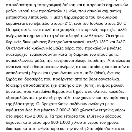
σπουδαιότητα η τοπογραφική έκθεση και η παρουσία σημαντικών
μαζών νερού των προαλπικών λιμνών, που ασκούν σημαντική
μετριαστική λειτουργία. Η μέση θερμοκρασία του Ιανουαρίου
κυμαίνεται στο υψίπεδο στους -2°C, ενώ του Ιουλίου στους 20°C.
Οι τιμές αυτές είναι πολύ πιο χαμηλές στις ορεινές περιοχές, αλλά
ανέρχονται σημαντικά στη νότια πλευρά των Άλπεων. Οι ετήσιες
θερμικές διακυμάνσεις διατηρούνται γενικά μεταξύ 18°C και 24°C.
Οι ατλαντικές κυκλωνικές μάζες αέρα, που προκαλούν μεγάλες
αναταραχές, εναλλάσσονται κατά τη διάρκεια του έτους με τις
αντικυκλωνικές μάζες της κεντροανατολικής Ευρώπης. Αποτέλεσμα
είναι ένα πεδίο διαφορετικών ανέμων, στους οποίους επικρατούν οι
νοτιοδυτικοί μέτριοι και υγροί άνεμοι και ο μπίζε (bise), άνεμος
ξηρός και δροσερός που προέρχεται από τα βορειοανατολικά.
Ιδιαίτερη σπουδαιότητα έχει επίσης ο φεν (föhn), άνεμος μάλλον
δυνατός, που κατεβαίνει θερμός και ξηρός στις αλπικές κοιλάδες,
εξασφαλίζοντας την άνοιξη την τήξη των χιονιών και την αφύπνιση
της βλάστησης. Οι βροχοπτώσεις αυξάνουν ανάλογα με το
υψόμετρο έως ένα μέγιστο 2.000-3.000 χιλιοστών ετησίως γύρω
στο ύψος των 2.000 μ. Τα τρία τέταρτα του ελβετικού εδάφους
δέχονται κατά μέσο όρο 900-1.000 χιλιοστά νερού τον χρόνο,
ιδιαίτερα κατά το φθινόπωρο και την άνοιξη.Στο υψίπεδο και στις