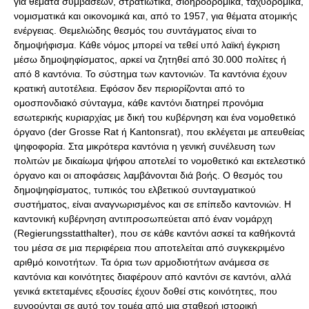
για θέματα συμβάσεων, στρατιωτικά, σιδηροδρομικά, ταχυδρομικά,
νομισματικά και οικονομικά και, από το 1957, για θέματα ατομικής
ενέργειας. Θεμελιώδης θεσμός του συντάγματος είναι το
δημοψήφισμα. Κάθε νόμος μπορεί να τεθεί υπό λαϊκή έγκριση
μέσω δημοψηφίσματος, αρκεί να ζητηθεί από 30.000 πολίτες ή
από 8 καντόνια. Το σύστημα των καντονιών. Τα καντόνια έχουν
κρατική αυτοτέλεια. Εφόσον δεν περιορίζονται από το
ομοσπονδιακό σύνταγμα, κάθε καντόνι διατηρεί προνόμια
εσωτερικής κυριαρχίας με δική του κυβέρνηση και ένα νομοθετικό
όργανο (der Grosse Rat ή Κantonsrat), που εκλέγεται με απευθείας
ψηφοφορία. Στα μικρότερα καντόνια η γενική συνέλευση των
πολιτών με δικαίωμα ψήφου αποτελεί το νομοθετικό και εκτελεστικό
όργανο και οι αποφάσεις λαμβάνονται διά βοής. Ο θεσμός του
δημοψηφίσματος, τυπικός του ελβετικού συνταγματικού
συστήματος, είναι αναγνωρισμένος και σε επίπεδο καντονιών. Η
καντονική κυβέρνηση αντιπροσωπεύεται από έναν νομάρχη
(Regierungsstatthalter), που σε κάθε καντόνι ασκεί τα καθήκοντά
του μέσα σε μια περιφέρεια που αποτελείται από συγκεκριμένο
αριθμό κοινοτήτων. Τα όρια των αρμοδιοτήτων ανάμεσα σε
καντόνια και κοινότητες διαφέρουν από καντόνι σε καντόνι, αλλά
γενικά εκτεταμένες εξουσίες έχουν δοθεί στις κοινότητες, που
ευνοούνται σε αυτό τον τομέα από μια σταθερή ιστορική