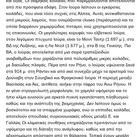
και οξιάς. Οι διαμήκεις κοιλάδες που παρεμβάλλονται αποτελούνται
από πιο πρόσφατα εδάφη. Στον Ιούρα λείπουν οι εγκάρσιες
κοιλάδες, που είναι τόσο συχνές στις Άλπεις. Αυτές αντικαθίστανται
από μικρούς λαιμούς, που ονομάζονται cluses (περάσματα) και τα
οποία διαρρέουν χειμαρρώδεις ποταμοί, ενώ χρησιμοποιούνται για
τις επικοινωνίες. Οι μεγαλύτερες κορυφές του ελβετικού Ιούρα,
στον λεγόμενο πτυχωτό Ιούρα, είναι το Μοντ Ταντρ (1.697 μ.), στα
ΒΔ της Λοζάνης, και η Λα Ντολ (1.677 μ.), στα Β της Γενεύης. Πιο
ΒΑ, ο Ιούρας αποτελείται από μια σειρά τραπεζοειδών
αναβαθμίδων που χαράζονται από πολυάριθμες μικρές κοιλάδες,
με δασώδεις πλαγιές. Πέρα από τον Ρήνο, ο Ιούρας υψώνεται ξανά
στα 914 μ. στη Ράντεν και από εκεί συνεχίζει μέχρι τα αριστερά του
Δούναβη στον Σουηβικό και Φραγκονικό Ιούρα. Η περιοχή μεταξύ
Βασιλείας και Άες, αντίθετα, ανήκει στην τάφρο του Άνω Ρήνου. Η
εν γένει στρογγυλωπή μορφολογία, το χαμηλό υψόμετρο και το
ήπιο κλίμα ευνοούν μια αρκετά πυκνή εγκατάσταση πληθυσμού
καθώς και την ανάπτυξη της βιομηχανίας. Δεν λείπουν όμως οι
βοσκότοποι και τα σπαρμένα χωράφια, ενώ οι επίπεδες κοιλάδες
αποτελούν σπουδαίες συγκοινωνιακές οδούς μεταξύ Ε. και
Γαλλίας.Οι κλιματικές συνθήκες επηρεάζονται προπάντων από το
υψόμετρο και τη διάταξη του ανάγλυφου, καθώς και από την
αξιοσημείωτη απόσταση από τη θάλασσα. Τοπικά έχουν μεγάλη