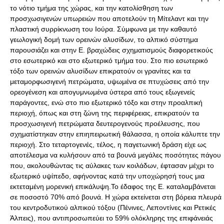
το νότιο τμήμα της χώρας, και την κατολίσθηση των
προσχωσιγενών υπωρειών που αποτελούν τη Μίτελαντ και την
πλαστική συρρίκνωση του Ιούρα. Σύμφωνα με την καθαυτό
γεωλογική δομή των ορεινών αλυσίδων, το αλπικό σύστημα
παρουσιάζει και στην Ε. βραχώδεις σχηματισμούς διαφορετικούς
στο εσωτερικό και στο εξωτερικό τμήμα του. Στο πιο εσωτερικό
τόξο των ορεινών αλυσίδων επικρατούν οι γρανίτες και τα
μεταμορφωσιγενή πετρώματα, υψωμένα σε πτυχώσεις από την
ορεογένεση και απογυμνωμένα ύστερα από τους εξωγενείς
παράγοντες, ενώ στο πιο εξωτερικό τόξο και στην προαλπική
περιοχή, όπως και στη ζώνη της περιφέρειας, επικρατούν τα
προσχωσιγενή πετρώματα δευτερογενούς προέλευσης, που
σχηματίστηκαν στην επιηπειρωτική θάλασσα, η οποία κάλυπτε την
περιοχή. Στο τεταρτογενές, τέλος, η παγετωνική δράση είχε ως
αποτέλεσμα να κυλήσουν από τα βουνά μεγάλες ποσότητες πάγου
που, ακολουθώντας τις αύλακες των κοιλάδων, έφτασαν μέχρι το
εξωτερικό υψίπεδο, αφήνοντας κατά την υποχώρησή τους μια
εκτεταμένη μορενική επικάλυψη.Το έδαφος της Ε. καταλαμβάνεται
σε ποσοστό 70% από βουνά. Η χώρα εκτείνεται στη βόρεια πλευρά
του κεντροδυτικού αλπικού τόξου (Πένινες, Λεποντίνες και Ρετικές
Άλπεις), που αντιπροσωπεύει το 59% ολόκληρης της επιφάνειάς