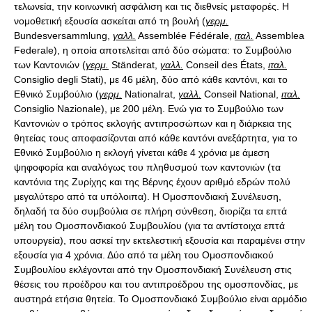
τελωνεία, την κοινωνική ασφάλιση και τις διεθνείς μεταφορές. Η
νομοθετική εξουσία ασκείται από τη βουλή (
γερμ.
Βundesversammlung,
γαλλ.
Αssemblée Fédérale,
ιταλ.
Αssemblea
Federale), η οποία αποτελείται από δύο σώματα: το Συμβούλιο
των Καντονιών (
γερμ.
Ständerat,
γαλλ.
Conseil des États,
ιταλ.
Consiglio degli Stati), με 46 μέλη, δύο από κάθε καντόνι, και το
Εθνικό Συμβούλιο (
γερμ.
Νationalrat,
γαλλ.
Conseil Νational,
ιταλ.
Consiglio Νazionale), με 200 μέλη. Ενώ για το Συμβούλιο των
Καντονιών ο τρόπος εκλογής αντιπροσώπων και η διάρκεια της
θητείας τους αποφασίζονται από κάθε καντόνι ανεξάρτητα, για το
Εθνικό Συμβούλιο η εκλογή γίνεται κάθε 4 χρόνια με άμεση
ψηφοφορία και αναλόγως του πληθυσμού των καντονιών (τα
καντόνια της Ζυρίχης και της Βέρνης έχουν αριθμό εδρών πολύ
μεγαλύτερο από τα υπόλοιπα). Η Ομοσπονδιακή Συνέλευση,
δηλαδή τα δύο συμβούλια σε πλήρη σύνθεση, διορίζει τα επτά
μέλη του Ομοσπονδιακού Συμβουλίου (για τα αντίστοιχα επτά
υπουργεία), που ασκεί την εκτελεστική εξουσία και παραμένει στην
εξουσία για 4 χρόνια. Δύο από τα μέλη του Ομοσπονδιακού
Συμβουλίου εκλέγονται από την Ομοσπονδιακή Συνέλευση στις
θέσεις του προέδρου και του αντιπροέδρου της ομοσπονδίας, με
αυστηρά ετήσια θητεία. Το Ομοσπονδιακό Συμβούλιο είναι αρμόδιο