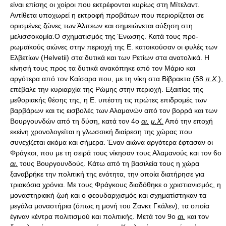
είναι επίσης οι χοίροι που εκτρέφονται κυρίως στη Μίτελαντ.
Αντίθετα υποχωρεί η εκτροφή προβάτων που περιορίζεται σε
ορισμένες ζώνες των Άλπεων και σημειώνεται αύξηση στη
μελισσοκομία.Ο σχηματισμός της Ένωσης. Κατά τους προ-
ρωμαϊκούς αιώνες στην περιοχή της Ε. κατοικούσαν οι φυλές των
Ελβετίων (Ηelvetii) στα δυτικά και των Ρετίων στα ανατολικά. Η
κίνησή τους προς τα δυτικά ανακόπηκε από τον Μάριο και
αργότερα από τον Καίσαρα που, με τη νίκη στα Βίβρακτα (58
π.Χ.
),
επέβαλε την κυριαρχία της Ρώμης στην περιοχή. Εξαιτίας της
μεθοριακής θέσης της, η Ε. υπέστη τις πρώτες επιδρομές των
βαρβάρων και τις εισβολές των Αλαμανών από τον βορρά και των
Βουργουνδών από τη δύση, κατά τον 4ο
αι.
μ.Χ.
Από την εποχή
εκείνη χρονολογείται η γλωσσική διαίρεση της χώρας που
συνεχίζεται ακόμα και σήμερα. Έναν αιώνα αργότερα έφτασαν οι
Φράγκοι, που με τη σειρά τους νίκησαν τους Αλαμανούς και τον 6ο
αι.
τους Βουργουνδούς. Κάτω από τη βασιλεία τους η χώρα
ξαναβρήκε την πολιτική της ενότητα, την οποία διατήρησε για
τριακόσια χρόνια. Με τους Φράγκους διαδόθηκε ο χριστιανισμός, η
μοναστηριακή ζωή και ο φεουδαρχισμός και σχηματίστηκαν τα
μεγάλα μοναστήρια (όπως η μονή του Ζανκτ Γκάλεν), τα οποία
έγιναν κέντρα πολιτισμού και πολιτικής. Μετά τον 9ο
αι.
και τον