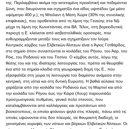
της. Περιλαμβάνει ακόμα την εκτεταμένη προαλπική και πεδεμόντια
ζώνη, που διευρύνεται και σχηματίζει ένα είδος υψιπέδου (με μέσο
υψόμετρο 400 μ.), τη Μίτελαντ ή Μέση Χώρα (30% της συνολικής
επιφάνειας), που οροθετείται από τη λίμνη της Γενεύης στα ΝΔ
μέχρι τη λίμνη της Κωνστάντιας στα ΒΑ. Τέλος, στη βορειοδυτική
περιοχή η Ε. κλείνεται από ασβεστολιθικές οροσειρές, που
ευθυγραμμίζονται μεταξύ τους και σχηματίζουν τον Ιούρα.
Κεντρικός κόμβος των Ελβετικών Άλπεων είναι ο Άγιος Γοτθάρδος,
στο σημείο όπου συναντώνται οι κοιλάδες του Ρήνου, του Άαρ, του
Ρόις, του Ροδανού και του Τιτσίνο. Ο κόμβος αυτός, λόγω της
θέσης του και της ιδιαίτερης λειτουργίας του, πρέπει να θεωρηθεί
ένα από τα σημεία-κλειδιά στη γεωγραφική δομή της Ε., που
εξασφαλίζει στη χώρα τη λειτουργία τού διαμέσου ανάμεσα στην
κεντρική, στη νότια και στη δυτική Ευρώπη. Η βαθιά αύλακα που
χαράζεται από την κοιλάδα του Ροδανού έως τη Μαρτινί και από
την κοιλάδα του Ρήνου έως την Κάιρα (Χουρ) παρουσιάζει
προσχωσιγενείς πυθμένες, γενικά πολύ στενούς, που
καταλαμβάνονται από καλλιέργειες και προπάντων από
βοσκότοπους, οι οποίοι φτάνουν ψηλά στις πλαγιές, πάνω από τις
οποίες υψώνονται στις δύο πλευρές, σε θαυμαστή διαδοχή, οι
χιονισμένες κορυφές των νότιων και βόρειων Ελβετικών Άλπεων. Οι