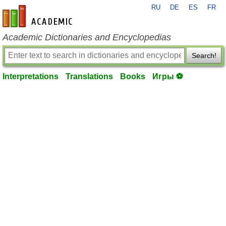
RU
DE
ES
FR
en-academic.com
Academic Dictionaries and Encyclopedias
Search!
Interpretations
Translations
Books
Игры ⚽