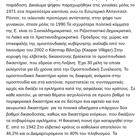
παράδοση. Δικαίωμα ψήφου παραχωρήθηκε στις γυναίκες μόλις το
1971 στα περισσότερα καντόνια, ενώ το Εσωτερικό Άλπεντσελ-
Ρόντεν, το τελευταίο προπύργιο αντίστασης στην ψήφο των
γυναικών, έπεσε μόλις το 1990.Τα ισχυρότερα πολιτικά κόμματα
της Ε. είναι το Σοσιαλδημοκρατικό, το Ριζοσπαστικό Δημοκρατικό,
το Λαϊκό και το Χριστιανοδημοκρατικό. Πρόεδρος της χώρας και
επικεφαλής της ομοσπονδιακής κυβέρνησης ανέλαβε από τον
Ιανουάριο του 2002 ο Κάσπαρ Βίλιτζερ (Kaspαr Villiger).Στην
κορυφή της ελβετικής δικαιοσύνης βρίσκεται το ομοσπονδιακό
δικαστήριο, που εδρεύει στη Λοζάνη. Έχει 30 μέλη τα οποία
εκλέγονται για έξι χρόνια από την Ομοσπονδιακή Συνέλευση. Το
ομοσπονδιακό δικαστήριο κρίνει τις διαφορές ανάμεσα στην
ομοσπονδία και στα καντόνια, προστατεύει τις συνταγματικές
αρχές και δικάζει τα εγκλήματα κατά της ασφάλειας του κράτους. Σε
κάθε καντόνι, με αστικά θέματα ασχολούνται σε πρώτο βαθμό τα
περιφερειακά δικαστήρια και σε δεύτερο ένα εφετείο και ένα
ακυρωτικό δικαστήριο· για τα ποινικά αδικήματα υπάρχουν δύο
βαθμοί δικαιοδοσίας, καθώς και δικαστήρια ενόρκων, που δικάζουν
τα σοβαρότερα εγκλήματα. Η θανατική ποινή έχει καταργηθεί στην
Ε. από το 1942.Στο ελβετικό κράτος οι καθολικοί αποτελούν το
46,2% και οι Διαμαρτυρόμενοι το 40% του πληθυσμού. Τα