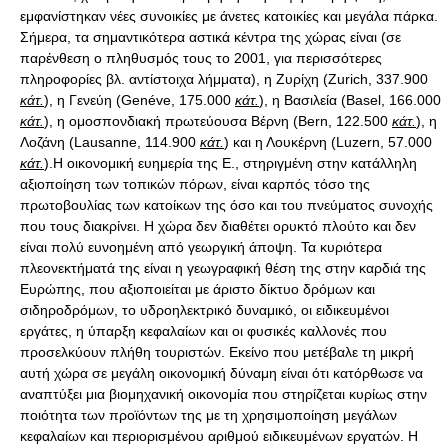
εμφανίστηκαν νέες συνοικίες με άνετες κατοικίες και μεγάλα πάρκα.
Σήμερα, τα σημαντικότερα αστικά κέντρα της χώρας είναι (σε
παρένθεση ο πληθυσμός τους το 2001, για περισσότερες
πληροφορίες βλ. αντίστοιχα λήμματα), η Ζυρίχη (Ζurich, 337.900
κάτ.
), η Γενεύη (Genéve, 175.000
κάτ.
), η Βασιλεία (Βasel, 166.000
κάτ.
), η ομοσπονδιακή πρωτεύουσα Βέρνη (Βern, 122.500
κάτ.
), η
Λοζάνη (Lausanne, 114.900
κάτ.
) και η Λουκέρνη (Luzern, 57.000
κάτ.
).Η οικονομική ευημερία της Ε., στηριγμένη στην κατάλληλη
αξιοποίηση των τοπικών πόρων, είναι καρπός τόσο της
πρωτοβουλίας των κατοίκων της όσο και του πνεύματος συνοχής
που τους διακρίνει. Η χώρα δεν διαθέτει ορυκτό πλούτο και δεν
είναι πολύ ευνοημένη από γεωργική άποψη. Τα κυριότερα
πλεονεκτήματά της είναι η γεωγραφική θέση της στην καρδιά της
Ευρώπης, που αξιοποιείται με άριστο δίκτυο δρόμων και
σιδηροδρόμων, το υδροηλεκτρικό δυναμικό, οι ειδικευμένοι
εργάτες, η ύπαρξη κεφαλαίων και οι φυσικές καλλονές που
προσελκύουν πλήθη τουριστών. Εκείνο που μετέβαλε τη μικρή
αυτή χώρα σε μεγάλη οικονομική δύναμη είναι ότι κατόρθωσε να
αναπτύξει μια βιομηχανική οικονομία που στηρίζεται κυρίως στην
ποιότητα των προϊόντων της με τη χρησιμοποίηση μεγάλων
κεφαλαίων και περιορισμένου αριθμού ειδικευμένων εργατών. Η